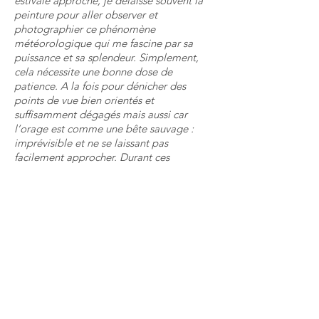
estivale approche, je délaisse souvent la
peinture pour aller observer et
photographier ce phénomène
météorologique qui me fascine par sa
puissance et sa splendeur. Simplement,
cela nécessite une bonne dose de
patience. A la fois pour dénicher des
points de vue bien orientés et
suffisamment dégagés mais aussi car
l’orage est comme une bête sauvage :
imprévisible et ne se laissant pas
facilement approcher. Durant ces
déplacements, donc, je prends souvent
beaucoup de photographies, et effectue
quelques croquis préparatoires à l’encre
pour la recherche des couleurs. Ces «
promenades » sont essentielles à mon
processus de création. Le cadrage de mes
composition picturales, toujours le même,
rappelle ces points de vue en hauteur et
dégagés que j’évoquais plus tôt. Bien
entendu, cela évoque aussi le recul que
j’aime prendre par rapport à l’espace