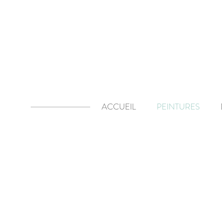
(Cliquer sur une image pour l'agrand
ACCUEIL
PEINTURES